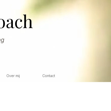
oach
ng
Over mij
Contact