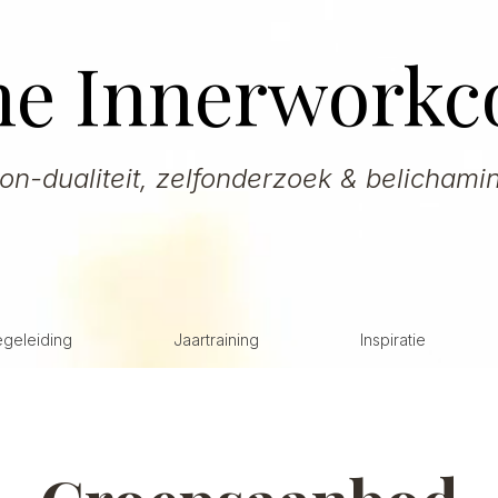
he Innerworkc
on-dualiteit, zelfonderzoek & belichami
egeleiding
Jaartraining
Inspiratie