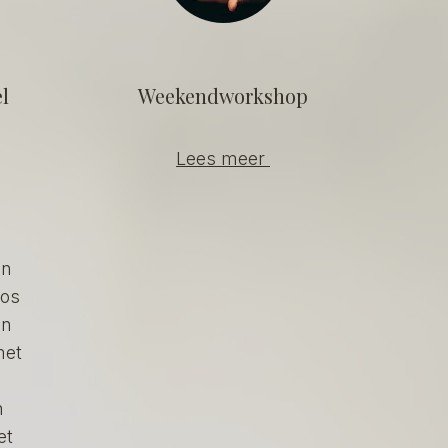
l
Weekendworkshop
e
Lees meer
en
los
in
met
n
et