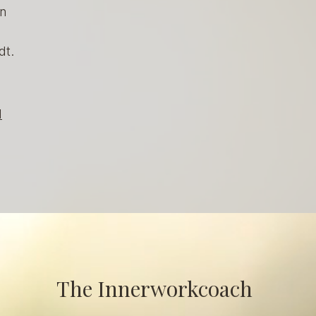
en
dt.
l
The Innerworkcoach