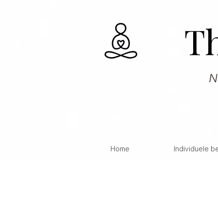
T
N
Home
Individuele b