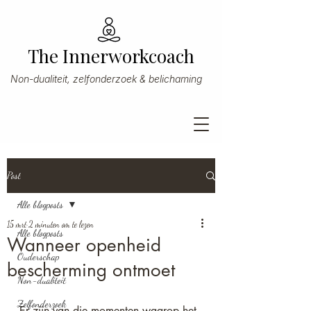
The Innerworkcoach
Non-dualiteit, zelfonderzoek & belichaming
Post
Alle blogposts
15 mrt
2 minuten om te lezen
Alle blogposts
Wanneer openheid
Ouderschap
bescherming ontmoet
Non-dualiteit
Zelfonderzoek
Er zijn van die momenten waarop het 