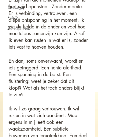
hart wijd openstaat. Zonder moeite. 
Bewustzijn
Er is verbinding, vertrouwen, een 
Relaties
diepe ontspanning in het moment. Ik 
zie de liefde in de ander en voel hoe 
Innerlijk werk
moeiteloos samenzijn kan zijn. Alsof 
ik even kan rusten in wat er is, zonder 
iets vast te hoeven houden.
En dan, soms onverwacht, wordt er 
iets getriggerd. Een lichte alertheid. 
Een spanning in de borst. Een 
fluistering: weet je zeker dat dit 
klopt? Wat als het toch anders blijkt 
te zijn?
Ik wil zo graag vertrouwen. Ik wil 
rusten in wat zich aandient. Maar 
ergens in mij leeft ook een 
waakzaamheid. Een subtiele 
beweging van terugtrekking. Een deel 